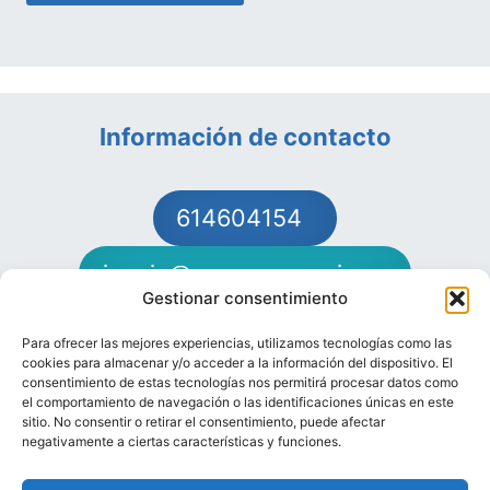
Información de contacto
614604154
juanjo@oposeconomia.es
Gestionar consentimiento
Para ofrecer las mejores experiencias, utilizamos tecnologías como las
cookies para almacenar y/o acceder a la información del dispositivo. El
consentimiento de estas tecnologías nos permitirá procesar datos como
el comportamiento de navegación o las identificaciones únicas en este
Preparador de Oposiciones de Economía
sitio. No consentir o retirar el consentimiento, puede afectar
negativamente a ciertas características y funciones.
Matrícula abierta para el curso 2026/2027